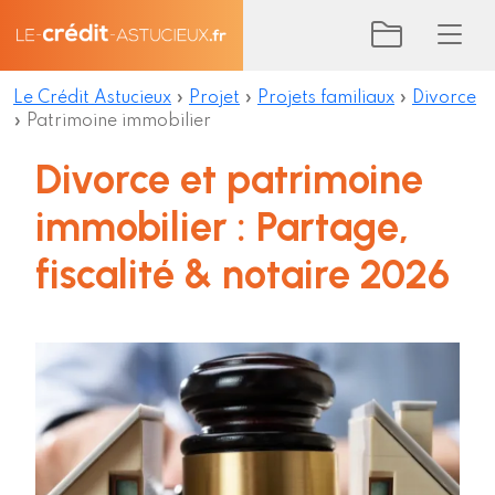
Le Crédit Astucieux
»
Projet
»
Projets familiaux
»
Divorce
»
Patrimoine immobilier
Divorce et patrimoine
immobilier : Partage,
fiscalité & notaire 2026